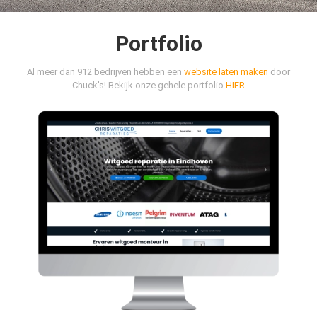
Portfolio
Al meer dan 912 bedrijven hebben een
website laten maken
door
Chuck's! Bekijk onze gehele portfolio
HIER
Chris Witgoed Reparaties
HIER