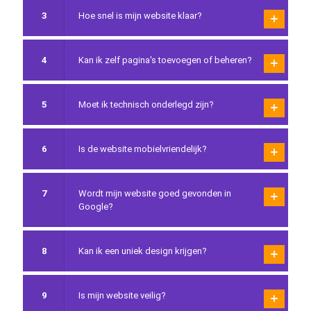
3
Hoe snel is mijn website klaar?
4
Kan ik zelf pagina's toevoegen of beheren?
5
Moet ik technisch onderlegd zijn?
6
Is de website mobielvriendelijk?
7
Wordt mijn website goed gevonden in
Google?
8
Kan ik een uniek design krijgen?
9
Is mijn website veilig?