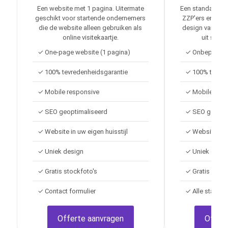
Een website met 1 pagina. Uitermate
Een standaard w
geschikt voor startende ondernemers
ZZP'ers en kle
die de website alleen gebruiken als
design van de
online visitekaartje.
uit stan
✓ One-page website (1 pagina)
✓ Onbeperkt a
✓ 100% tevredenheidsgarantie
✓ 100% tevred
✓ Mobile responsive
✓ Mobile resp
✓ SEO geoptimaliseerd
✓ SEO geopti
✓ Website in uw eigen huisstijl
✓ Website in u
✓ Uniek design
✓ Uniek desig
✓ Gratis stockfoto's
✓ Gratis stock
✓ Contact formulier
✓ Alle standaa
Offerte aanvragen
Offer