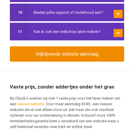
10
Bieden jullie support of onderhoud aan?
11
Kan ik ook een webshop laten maken?
Vrijblijvende website aanvraag
Vaste prijs, zonder addertjes onder het gras
Bij Chuck's werken wij met 1 vaste prijs voor het laten maken van
een
nieuwe website
. Voor maar eenmalig €349,- een nieuwe
website die er niet alleen mooi uit ziet maar die ook resultaat
oplevert voor uw onderneming in Almere. Inclusief onze 100%
tevredenheidsgarantie bent u verzekerd van een website waar u
zelf helemaal tevreden mee bent en achter staat.