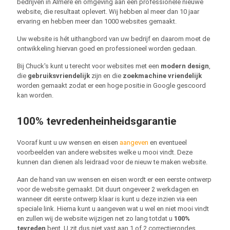
bedrijven in Almere en omgeving aan een professionele nieuwe
website, die resultaat oplevert. Wij hebben al meer dan 10 jaar
ervaring en hebben meer dan 1000 websites gemaakt.
Uw website is hét uithangbord van uw bedrijf en daarom moet de
ontwikkeling hiervan goed en professioneel worden gedaan.
Bij Chuck's kunt u terecht voor websites met een
modern design
,
die
gebruiksvriendelijk
zijn en die
zoekmachine vriendelijk
worden gemaakt zodat er een hoge positie in Google gescoord
kan worden.
100% tevredenheinheidsgarantie
Vooraf kunt u uw wensen en eisen
aangeven
en eventueel
voorbeelden van andere websites welke u mooi vindt. Deze
kunnen dan dienen als leidraad voor de nieuw te maken website.
Aan de hand van uw wensen en eisen wordt er een eerste ontwerp
voor de website gemaakt. Dit duurt ongeveer 2 werkdagen en
wanneer dit eerste ontwerp klaar is kunt u deze inzien via een
speciale link. Hierna kunt u aangeven wat u wel en niet mooi vindt
en zullen wij de website wijzigen net zo lang totdat u
100%
tevreden
bent. U zit dus niet vast aan 1 of 2 correctierondes