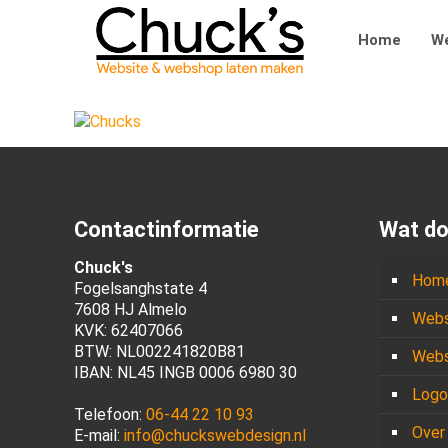
Home
We
Contactinformatie
Wat do
Chuck's
Hom
Fogelsanghstate 4
7608 HJ Almelo
Webs
KVK: 62407066
BTW: NL002241820B81
Webs
IBAN: NL45 INGB 0006 6980 30
Logo
Telefoon:
06-44 22 10 93
Over
E-mail:
info@chuckswebdesign.nl