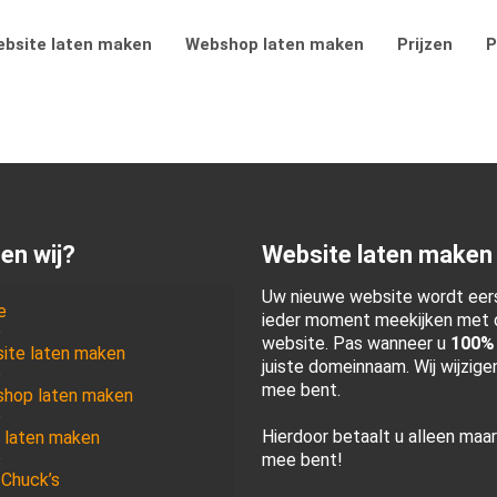
bsite laten maken
Webshop laten maken
Prijzen
P
en wij?
Website laten maken
Uw nieuwe website wordt eers
e
ieder moment meekijken met d
website. Pas wanneer u
100%
ite laten maken
juiste domeinnaam. Wij wijzig
mee bent.
hop laten maken
Hierdoor betaalt u alleen maa
 laten maken
mee bent!
 Chuck’s