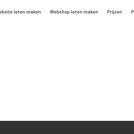
bsite laten maken
Webshop laten maken
Prijzen
P