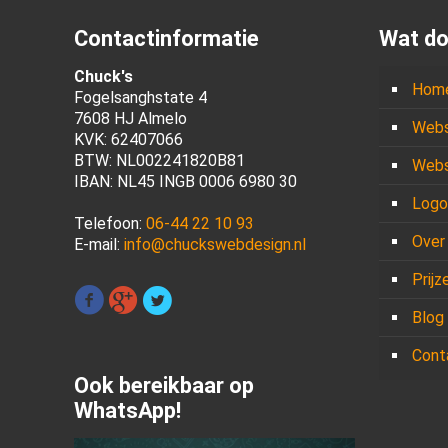
Contactinformatie
Wat do
Chuck's
Hom
Fogelsanghstate 4
7608 HJ Almelo
Webs
KVK: 62407066
BTW: NL002241820B81
Webs
IBAN: NL45 INGB 0006 6980 30
Logo
Telefoon:
06-44 22 10 93
Over
E-mail:
info@chuckswebdesign.nl
Prijz
Blog
Cont
Ook bereikbaar op
WhatsApp!