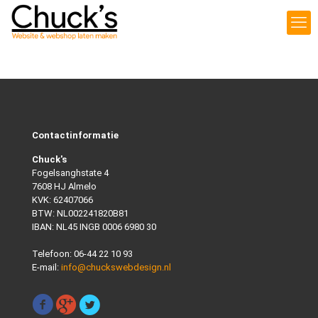
Contactinformatie
Chuck's
Fogelsanghstate 4
7608 HJ Almelo
KVK: 62407066
BTW: NL002241820B81
IBAN: NL45 INGB 0006 6980 30
Telefoon:
06-44 22 10 93
E-mail:
info@chuckswebdesign.nl