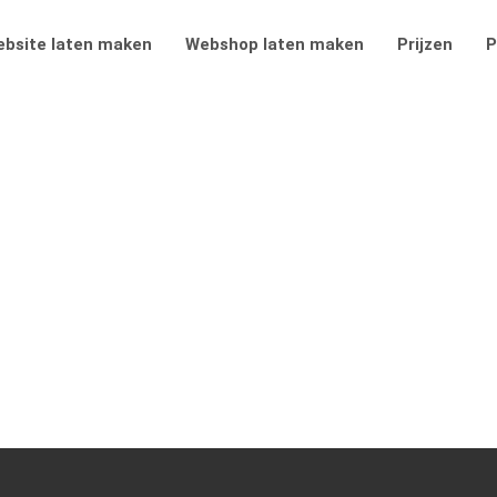
bsite laten maken
Webshop laten maken
Prijzen
P