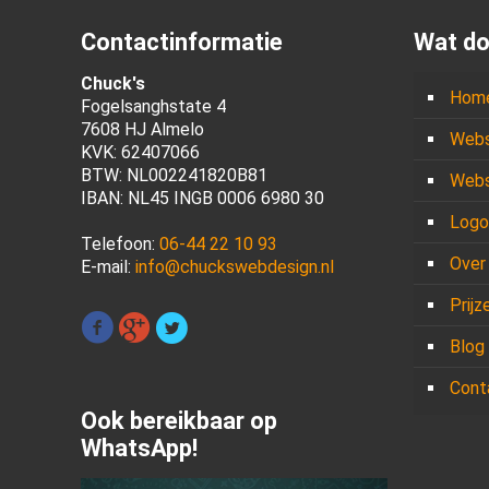
Contactinformatie
Wat do
Chuck's
Hom
Fogelsanghstate 4
7608 HJ Almelo
Webs
KVK: 62407066
BTW: NL002241820B81
Webs
IBAN: NL45 INGB 0006 6980 30
Logo
Telefoon:
06-44 22 10 93
Over
E-mail:
info@chuckswebdesign.nl
Prijz
Blog
Cont
Ook bereikbaar op
WhatsApp!