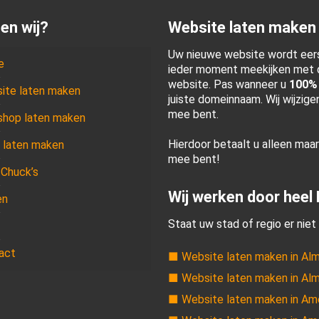
en wij?
Website laten maken
Uw nieuwe website wordt eers
e
ieder moment meekijken met d
website. Pas wanneer u
100%
ite laten maken
juiste domeinnaam. Wij wijzig
mee bent.
hop laten maken
Hierdoor betaalt u alleen maa
 laten maken
mee bent!
 Chuck’s
Wij werken door heel
en
Staat uw stad of regio er niet 
act
■ Website laten maken in Al
■ Website laten maken in Al
■ Website laten maken in Am