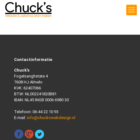
Contactinformatie
Chuck's
Fogelsanghstate 4
7608 HJ Almelo
KVK: 62407066
BTW: NL002241820B81
IBAN: NL45 INGB 0006 6980 30
Telefoon:
06-44 22 10 93
E-mail:
info@chuckswebdesign.nl