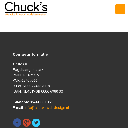
Contactinformatie
Chuck's
Fogelsanghstate 4
7608 HJ Almelo
KVK: 62407066
BTW: NL002241820B81
IBAN: NL45 INGB 0006 6980 30
Telefoon:
06-44 22 10 93
E-mail:
info@chuckswebdesign.nl