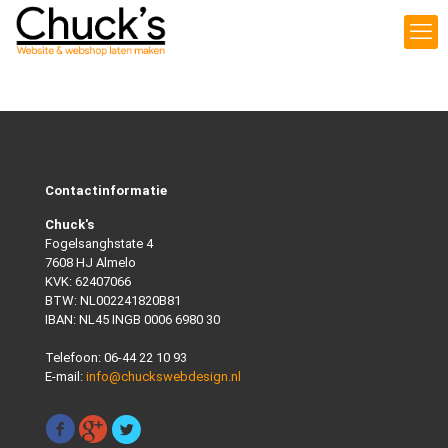
Contactinformatie
Chuck's
Fogelsanghstate 4
7608 HJ Almelo
KVK: 62407066
BTW: NL002241820B81
IBAN: NL45 INGB 0006 6980 30
Telefoon:
06-44 22 10 93
E-mail:
info@chuckswebdesign.nl