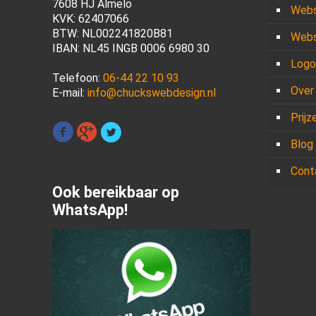
7608 HJ Almelo
Webs
KVK: 62407066
BTW: NL002241820B81
Webs
IBAN: NL45 INGB 0006 6980 30
Logo
Telefoon:
06-44 22 10 93
Over
E-mail:
info@chuckswebdesign.nl
Prijz
Blog
Cont
Ook bereikbaar op
WhatsApp!