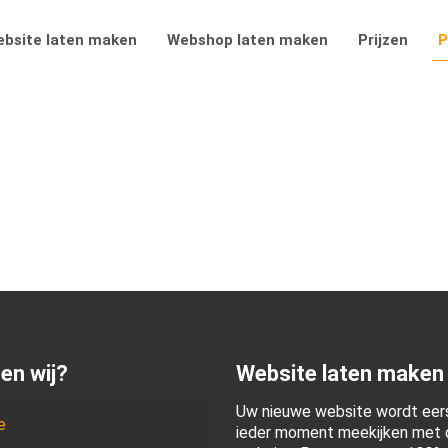
bsite laten maken
Webshop laten maken
Prijzen
P
en wij?
Website laten maken
Uw nieuwe website wordt eers
e
ieder moment meekijken met d