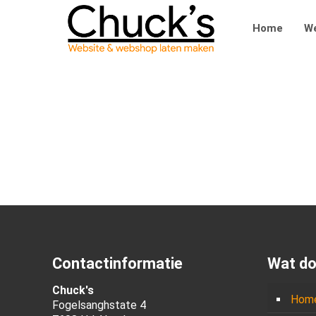
Home
We
Contactinformatie
Wat do
Chuck's
Hom
Fogelsanghstate 4