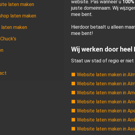
website. Pas wanneer u
100%
ite laten maken
juiste domeinnaam. Wij wijzig
mee bent.
hop laten maken
Hierdoor betaalt u alleen maa
 laten maken
mee bent!
 Chuck’s
Wij werken door heel
en
Staat uw stad of regio er niet 
act
■ Website laten maken in Al
■ Website laten maken in Al
■ Website laten maken in Am
■ Website laten maken in A
■ Website laten maken in Ap
■ Website laten maken in Ar
■ Website laten maken in As