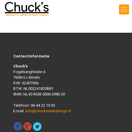
Contactinformatie
Chuck's
Fogelsanghstate 4
7608 HJ Almelo
KVK: 62407066
BTW: NL002241820B81
IBAN: NL45 INGB 0006 6980 30
Telefoon:
06-44 22 10 93
E-mail:
info@chuckswebdesign.nl