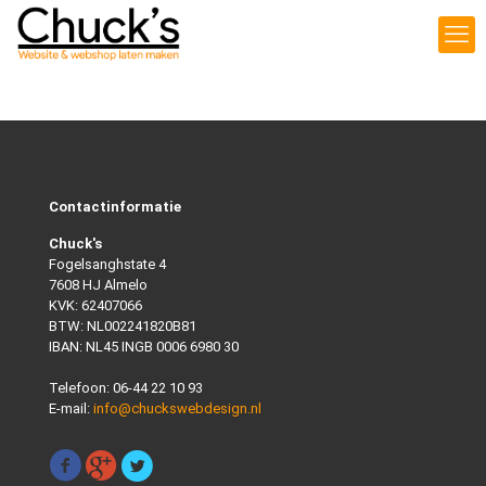
Contactinformatie
Chuck's
Fogelsanghstate 4
7608 HJ Almelo
KVK: 62407066
BTW: NL002241820B81
IBAN: NL45 INGB 0006 6980 30
Telefoon:
06-44 22 10 93
E-mail:
info@chuckswebdesign.nl