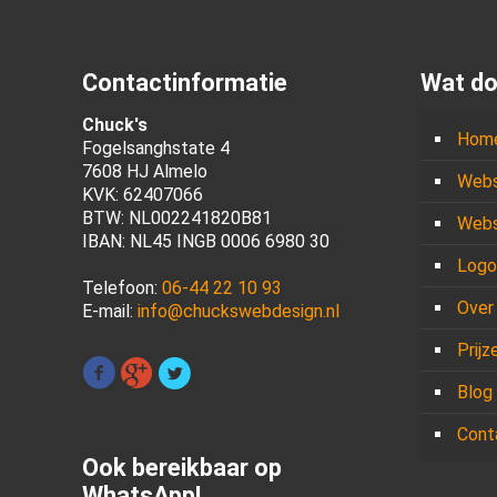
Contactinformatie
Wat do
Chuck's
Hom
Fogelsanghstate 4
7608 HJ Almelo
Webs
KVK: 62407066
BTW: NL002241820B81
Webs
IBAN: NL45 INGB 0006 6980 30
Logo
Telefoon:
06-44 22 10 93
Over
E-mail:
info@chuckswebdesign.nl
Prijz
Blog
Cont
Ook bereikbaar op
WhatsApp!