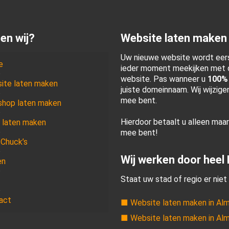
en wij?
Website laten maken
Uw nieuwe website wordt eers
e
ieder moment meekijken met d
website. Pas wanneer u
100%
ite laten maken
juiste domeinnaam. Wij wijzig
mee bent.
hop laten maken
Hierdoor betaalt u alleen maa
 laten maken
mee bent!
 Chuck’s
Wij werken door heel
en
Staat uw stad of regio er niet 
act
■ Website laten maken in Al
■ Website laten maken in Al