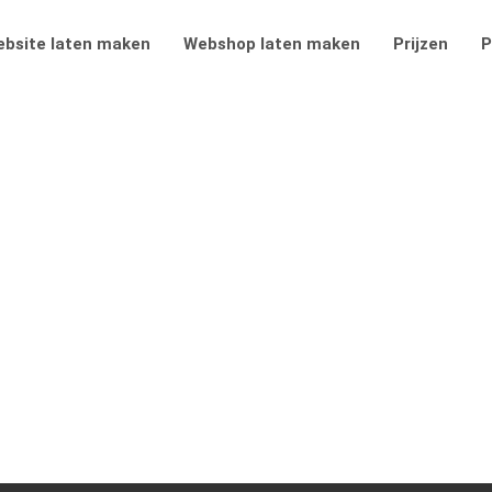
bsite laten maken
Webshop laten maken
Prijzen
P