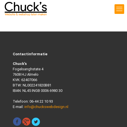
Contactinformatie
Chuck's
Fogelsanghstate 4
7608 HJ Almelo
KVK: 62407066
BTW: NL002241820B81
IBAN: NL45 INGB 0006 6980 30
Telefoon:
06-44 22 10 93
E-mail:
info@chuckswebdesign.nl