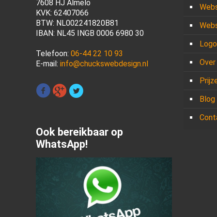
7608 HJ Almelo
Webs
KVK: 62407066
BTW: NL002241820B81
Webs
IBAN: NL45 INGB 0006 6980 30
Logo
Telefoon:
06-44 22 10 93
Over
E-mail:
info@chuckswebdesign.nl
Prijz
Blog
Cont
Ook bereikbaar op
WhatsApp!