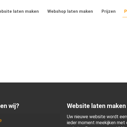
bsite laten maken
Webshop laten maken
Prijzen
P
en wij?
Website laten maken
Uw nieuwe website wordt eers
e
ieder moment meekijken met d