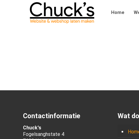
Home
We
Contactinformatie
Wat do
Chuck's
Hom
Fogelsanghstate 4