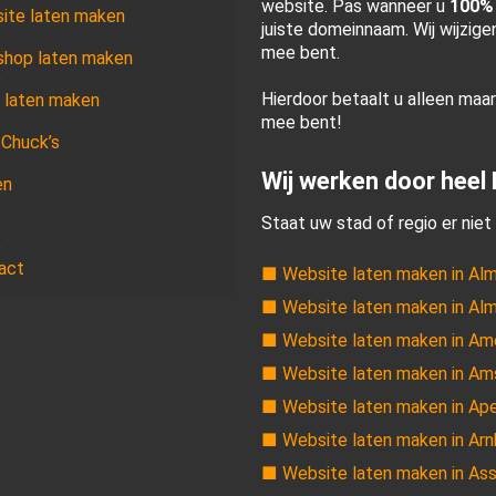
website. Pas wanneer u
100%
ite laten maken
juiste domeinnaam. Wij wijzig
mee bent.
hop laten maken
Hierdoor betaalt u alleen maa
 laten maken
mee bent!
 Chuck’s
Wij werken door heel
en
Staat uw stad of regio er niet 
act
■ Website laten maken in Al
■ Website laten maken in Al
■ Website laten maken in Am
■ Website laten maken in A
■ Website laten maken in Ap
■ Website laten maken in Ar
■ Website laten maken in As