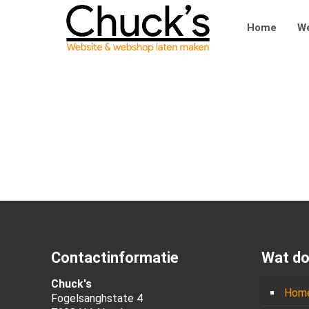
Home
We
Contactinformatie
Wat do
Chuck's
Hom
Fogelsanghstate 4