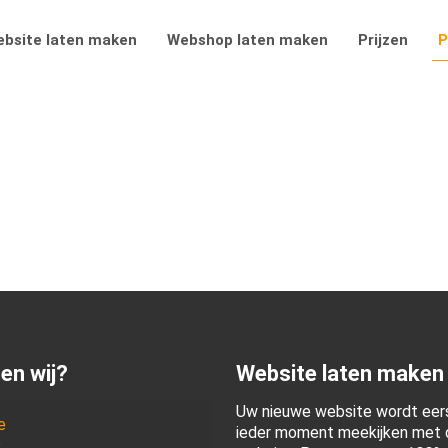
bsite laten maken
Webshop laten maken
Prijzen
P
en wij?
Website laten maken
Uw nieuwe website wordt eers
e
ieder moment meekijken met d