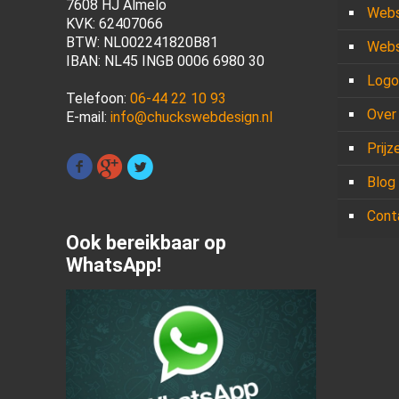
7608 HJ Almelo
Webs
KVK: 62407066
BTW: NL002241820B81
Webs
IBAN: NL45 INGB 0006 6980 30
Logo
Telefoon:
06-44 22 10 93
Over
E-mail:
info@chuckswebdesign.nl
Prijz
Blog
Cont
Ook bereikbaar op
WhatsApp!