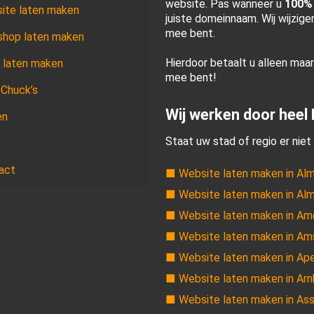
website. Pas wanneer u
100%
ite laten maken
juiste domeinnaam. Wij wijzig
mee bent.
hop laten maken
Hierdoor betaalt u alleen maa
 laten maken
mee bent!
 Chuck’s
Wij werken door heel
en
Staat uw stad of regio er niet 
act
■ Website laten maken in Al
■ Website laten maken in Al
■ Website laten maken in Am
■ Website laten maken in A
■ Website laten maken in Ap
■ Website laten maken in Ar
■ Website laten maken in As