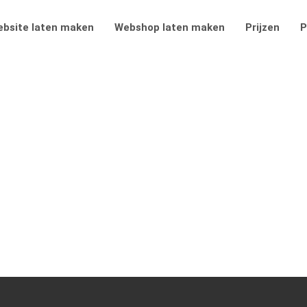
bsite laten maken
Webshop laten maken
Prijzen
P