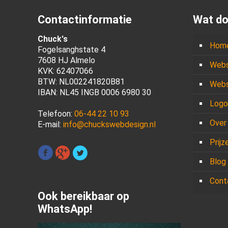
Contactinformatie
Wat do
Chuck's
Hom
Fogelsanghstate 4
7608 HJ Almelo
Webs
KVK: 62407066
BTW: NL002241820B81
Webs
IBAN: NL45 INGB 0006 6980 30
Logo
Telefoon:
06-44 22 10 93
Over
E-mail:
info@chuckswebdesign.nl
Prijz
Blog
Cont
Ook bereikbaar op
WhatsApp!