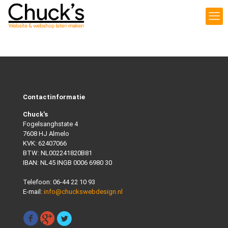
Contactinformatie
Chuck's
Fogelsanghstate 4
7608 HJ Almelo
KVK: 62407066
BTW: NL002241820B81
IBAN: NL45 INGB 0006 6980 30
Telefoon:
06-44 22 10 93
E-mail:
info@chuckswebdesign.nl