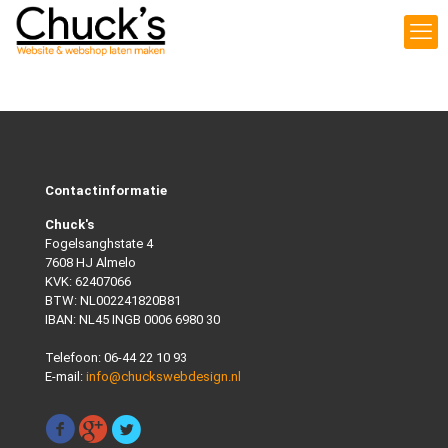
Contactinformatie
Chuck's
Fogelsanghstate 4
7608 HJ Almelo
KVK: 62407066
BTW: NL002241820B81
IBAN: NL45 INGB 0006 6980 30
Telefoon:
06-44 22 10 93
E-mail:
info@chuckswebdesign.nl