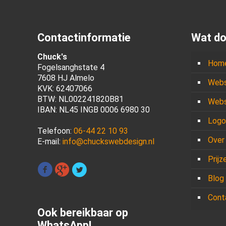
Contactinformatie
Wat do
Chuck's
Hom
Fogelsanghstate 4
7608 HJ Almelo
Webs
KVK: 62407066
BTW: NL002241820B81
Webs
IBAN: NL45 INGB 0006 6980 30
Logo
Telefoon:
06-44 22 10 93
Over
E-mail:
info@chuckswebdesign.nl
Prijz
Blog
Cont
Ook bereikbaar op
WhatsApp!