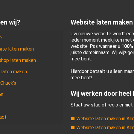
en wij?
Website laten maken
Uw nieuwe website wordt eers
e
ieder moment meekijken met d
website. Pas wanneer u
100%
ite laten maken
juiste domeinnaam. Wij wijzig
mee bent.
hop laten maken
Hierdoor betaalt u alleen maa
 laten maken
mee bent!
 Chuck’s
Wij werken door heel
en
Staat uw stad of regio er niet 
act
■ Website laten maken in Al
■ Website laten maken in Al