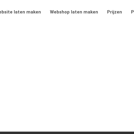
bsite laten maken
Webshop laten maken
Prijzen
P