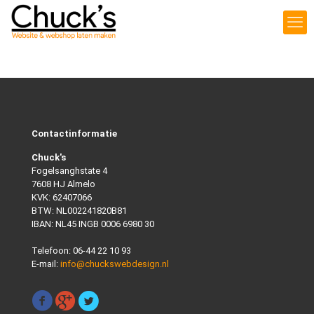
Contactinformatie
Chuck's
Fogelsanghstate 4
7608 HJ Almelo
KVK: 62407066
BTW: NL002241820B81
IBAN: NL45 INGB 0006 6980 30
Telefoon:
06-44 22 10 93
E-mail:
info@chuckswebdesign.nl