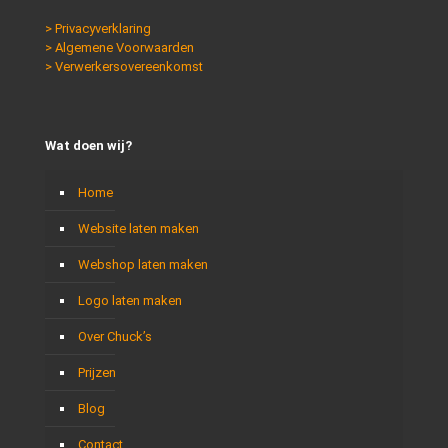
> Privacyverklaring
> Algemene Voorwaarden
> Verwerkersovereenkomst
Wat doen wij?
Home
Website laten maken
Webshop laten maken
Logo laten maken
Over Chuck’s
Prijzen
Blog
Contact