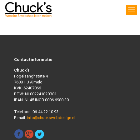
Contactinformatie
Chuck's
Fogelsanghstate 4
7608 HJ Almelo
KVK: 62407066
BTW: NL002241820B81
IBAN: NL45 INGB 0006 6980 30
Telefoon:
06-44 22 10 93
E-mail:
info@chuckswebdesign.nl