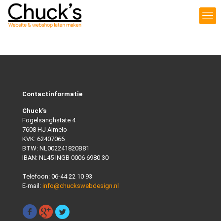
Contactinformatie
Chuck's
Fogelsanghstate 4
7608 HJ Almelo
KVK: 62407066
BTW: NL002241820B81
IBAN: NL45 INGB 0006 6980 30
Telefoon:
06-44 22 10 93
E-mail:
info@chuckswebdesign.nl