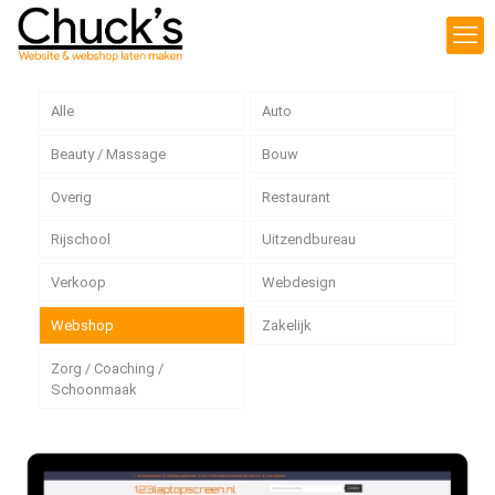
Alle
Auto
Beauty / Massage
Bouw
Overig
Restaurant
Rijschool
Uitzendbureau
Verkoop
Webdesign
Webshop
Zakelijk
Zorg / Coaching /
Schoonmaak