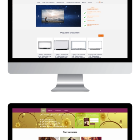
123 Laptopscreen
HIER
Allroundbridalbeautycourse.nl
HIER