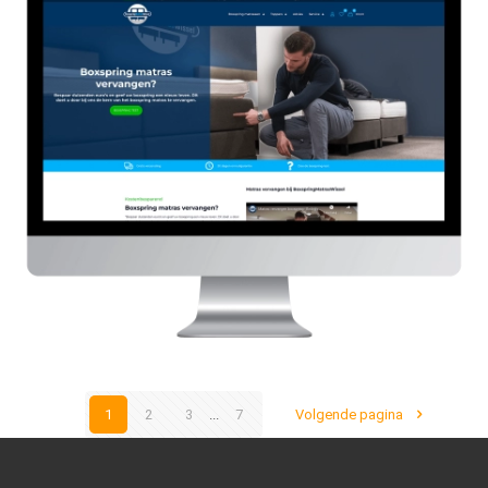
Boxspringmatraswissel
HIER
1
2
3
...
7
Volgende pagina