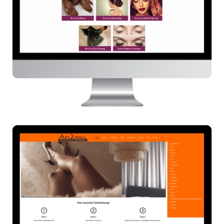
Art2wall
HIER