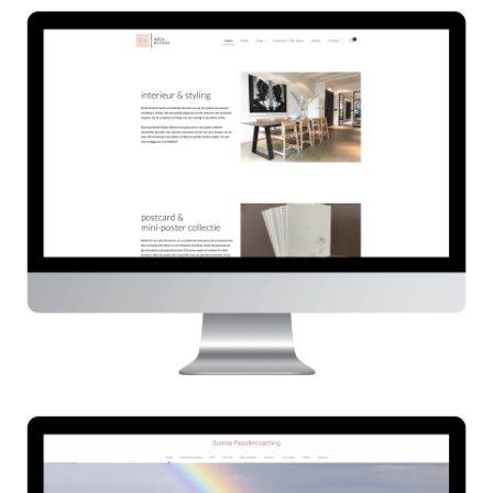
Studio Steitner
HIER
Sunrise Paardencoaching