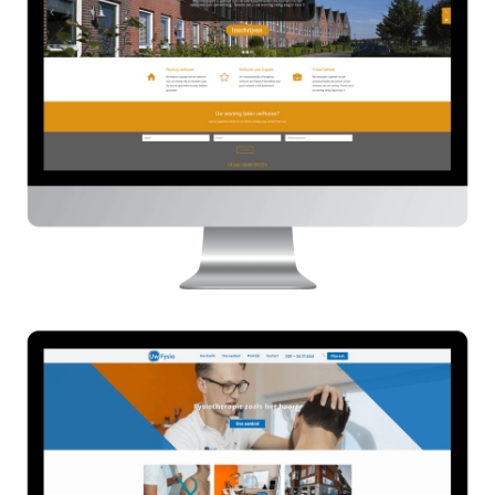
HIER
UwFysio
HIER