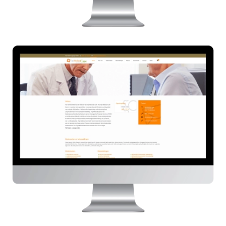
Topmedicalcare.nl
HIER