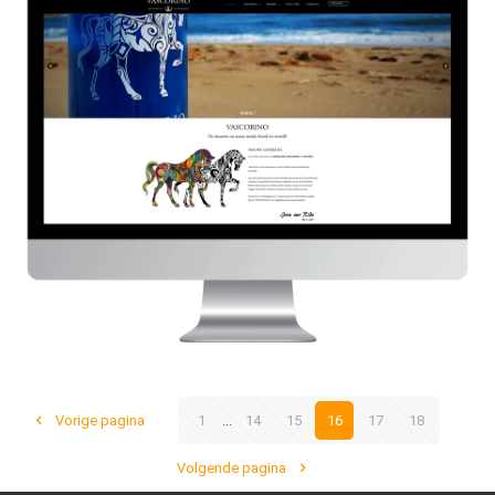
Vascorino.com
HIER
Vorige pagina
1
...
14
15
16
17
18
Volgende pagina