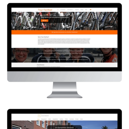
Tourfacilitair.nl
HIER
Tuitman Vastgoedbeheer